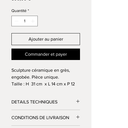
Quantité
*
Ajouter au panier
Commander et payer
Sculpture céramique en grès,
engobée. Pièce unique.
Taille : H 31 cm x L 14 cm x P 12
cm
Le colis et son envoi sera fait sous
DETAILS TECHNIQUES
5 jours ouvrables après la
commande
Technique
: sculpture réalisée en
CONDITIONS DE LIVRAISON
L'envoi s'effectuera via le service
colombins
les couleurs sont des engobes
de La poste Colissimo ou DPD, en